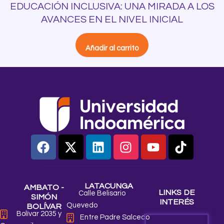
EDUCACIÓN INCLUSIVA: UNA MIRADA A LOS
AVANCES EN EL NIVEL INICIAL
Añadir al carrito
F
X
L
I
Y
T
a
-
i
n
o
i
c
t
n
s
u
k
e
w
k
t
t
t
LATACUNGA
AMBATO -
b
i
e
a
u
o
LINKS DE
Calle Belisario
SIMÓN
o
t
d
g
b
k
INTERÉS
Quevedo
BOLÍVAR
o
t
i
r
e
Bolívar 2035 y
Entre Padre Salcedo